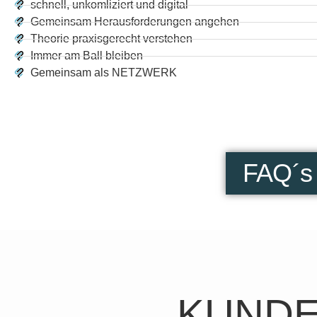
schnell, unkomliziert und digital
Gemeinsam Herausforderungen angehen
Theorie praxisgerecht verstehen
Immer am Ball bleiben
Gemeinsam als NETZWERK
FAQ´s
KUNDE