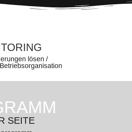
R
NTORING
derungen lösen /
 Betriebsorganisation
GRAMM
R SEITE