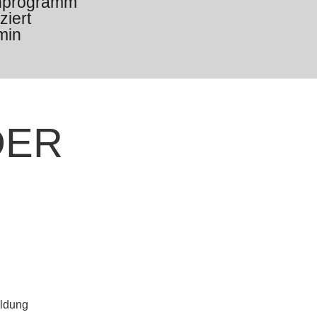
enprogramm
ziert
min
DER
ildung