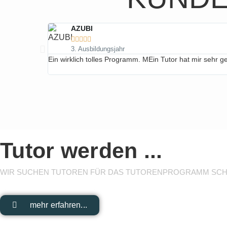
AZUBI





3. Ausbildungsjahr
Ein wirklich tolles Programm. MEin Tutor hat mir sehr 
Tutor werden ...
WIR SUCHEN TUTOREN FÜR DAS TUTORENPROGRAMM
SCH
mehr erfahren...